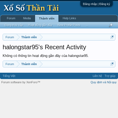
Đăng nhập | Đăng ký
Forum
Media
Help Links
Thành viên
Đang truy cập
Hoạt động gần đây
New Profile Posts
...
Forum
Thành viên
halongstar95's Recent Activity
Không có thông tin hoạt động gần đây của halongstar95.
Forum
Thành viên
Tiếng Việt
Liên hệ
Trợ giúp
Forum software by XenForo™
Quy định và Nội quy