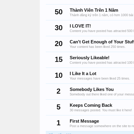
50
Thành Viên Trên 1 Năm
Thành đăng ký trên 1 năm, có hơn 1000 bài 
30
I LOVE IT!
Content you have posted has attracted 500 l
20
Can't Get Enough of Your Stuf
Your content has been liked 250 times.
15
Seriously Likeable!
Content you have posted has attracted 100 l
10
I Like It a Lot
Your messages have been liked 25 times.
2
Somebody Likes You
Somebody out there liked one of your messag
5
Keeps Coming Back
30 messages posted. You must like it here!
1
First Message
Post a message somewhere on the site to re