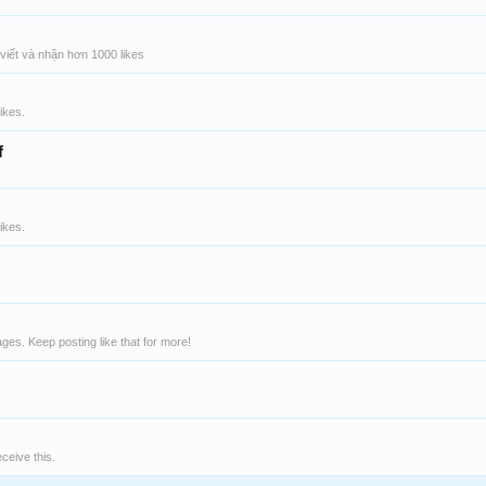
viết và nhận hơn 1000 likes
ikes.
f
ikes.
es. Keep posting like that for more!
ceive this.