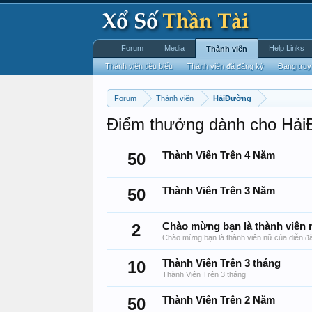
Forum
Media
Help Links
Thành viên
Thành viên tiêu biểu
Thành viên đã đăng ký
Đang truy
Forum
Thành viên
HảiĐường
Điểm thưởng dành cho Hả
50
Thành Viên Trên 4 Năm
50
Thành Viên Trên 3 Năm
2
Chào mừng bạn là thành viên 
Chào mừng bạn là thành viên nữ của diễn đ
10
Thành Viên Trên 3 tháng
Thành Viên Trên 3 tháng
50
Thành Viên Trên 2 Năm