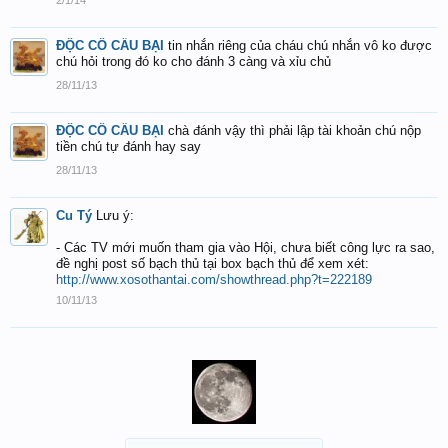
2/1/14
ĐỘC CÔ CẦU BẠI
tin nhắn riêng của cháu chú nhắn vô ko được
chú hỏi trong đó ko cho đánh 3 càng và xỉu chủ
28/11/13
ĐỘC CÔ CẦU BẠI
chà đánh vậy thì phải lập tài khoản chú nộp
tiền chú tự đánh hay say
28/11/13
Cu Tý
Lưu ý:
- Các TV mới muốn tham gia vào Hội, chưa biết công lực ra sao,
đề nghị post số bạch thủ tại box bạch thủ để xem xét:
http://www.xosothantai.com/showthread.php?t=222189
10/11/13