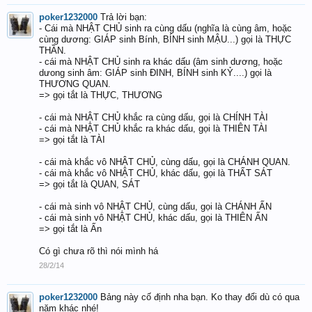
poker1232000
Trả lời bạn:
- Cái mà NHẬT CHỦ sinh ra cùng dấu (nghĩa là cùng âm, hoặc
cùng dương: GIÁP sinh Bính, BÍNH sinh MẬU...) gọi là THỰC
THẦN.
- cái mà NHẬT CHỦ sinh ra khác dấu (âm sinh dương, hoặc
dưong sinh âm: GIÁP sinh ĐINH, BÍNH sinh KỶ....) gọi là
THƯƠNG QUAN.
=> gọi tắt là THỰC, THƯƠNG
- cái mà NHẬT CHỦ khắc ra cùng dấu, gọi là CHÍNH TÀI
- cái mà NHẬT CHỦ khắc ra khác dấu, gọi là THIÊN TÀI
=> gọi tắt là TÀI
- cái mà khắc vô NHẬT CHỦ, cùng dấu, gọi là CHÁNH QUAN.
- cái mà khắc vô NHẬT CHỦ, khác dấu, gọi là THẤT SÁT
=> gọi tắt là QUAN, SÁT
- cái mà sinh vô NHẬT CHỦ, cùng dấu, gọi là CHÁNH ẤN
- cái mà sinh vô NHẬT CHỦ, khác dấu, gọi là THIÊN ẤN
=> gọi tắt là Ấn
Có gì chưa rõ thì nói mình há
28/2/14
poker1232000
Bảng này cố định nha bạn. Ko thay đổi dù có qua
năm khác nhé!