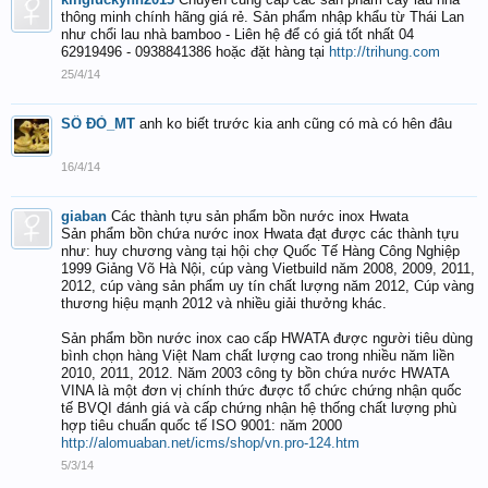
thông minh chính hãng giá rẻ. Sản phẩm nhập khẩu từ Thái Lan
như chổi lau nhà bamboo - Liên hệ để có giá tốt nhất 04
62919496 - 0938841386 hoặc đặt hàng tại
http://trihung.com
25/4/14
SỐ ĐỎ_MT
anh ko biết trước kia anh cũng có mà có hên đâu
16/4/14
giaban
Các thành tựu sản phẩm bồn nước inox Hwata
Sản phẩm bồn chứa nước inox Hwata đạt được các thành tựu
như: huy chương vàng tại hội chợ Quốc Tế Hàng Công Nghiệp
1999 Giảng Võ Hà Nội, cúp vàng Vietbuild năm 2008, 2009, 2011,
2012, cúp vàng sản phẩm uy tín chất lượng năm 2012, Cúp vàng
thương hiệu mạnh 2012 và nhiều giải thưởng khác.
Sản phẩm bồn nước inox cao cấp HWATA được người tiêu dùng
bình chọn hàng Việt Nam chất lượng cao trong nhiều năm liền
2010, 2011, 2012. Năm 2003 công ty bồn chứa nước HWATA
VINA là một đơn vị chính thức được tổ chức chứng nhận quốc
tế BVQI đánh giá và cấp chứng nhận hệ thống chất lượng phù
hợp tiêu chuẩn quốc tế ISO 9001: năm 2000
http://alomuaban.net/icms/shop/vn.pro-124.htm
5/3/14