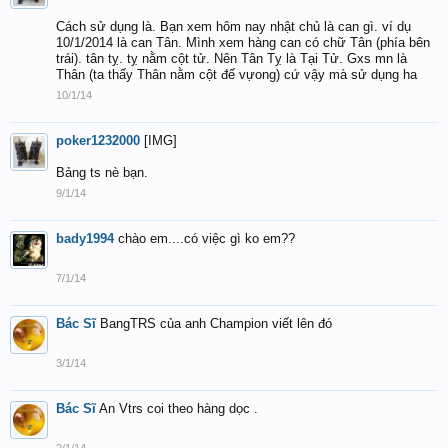
Cách sử dụng là. Bạn xem hôm nay nhật chủ là can gì. ví dụ
10/1/2014 là can Tân. Mình xem hàng can có chữ Tân (phía bên
trái). tân tỵ. tỵ nằm cột tử. Nên Tân Tỵ là Tại Tử. Gxs mn là
Thân (ta thấy Thân nằm cột đế vựong) cứ vậy mà sử dụng ha
10/1/14
poker1232000
[IMG]
Bảng ts nè bạn.
9/1/14
bady1994
chào em....có việc gì ko em??
7/1/14
Bác Sĩ
BangTRS của anh Champion viết lên đó
3/1/14
Bác Sĩ
An Vtrs coi theo hàng dọc .