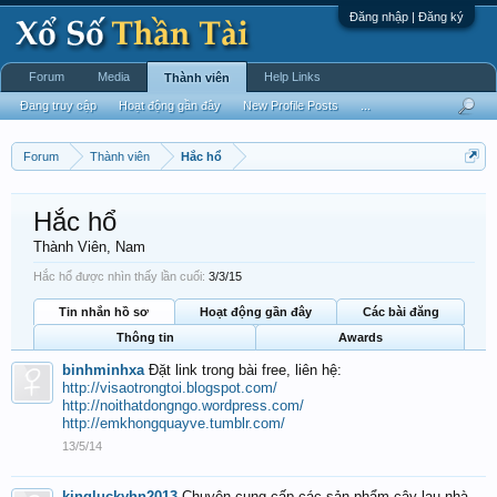
Đăng nhập | Đăng ký
Forum
Media
Help Links
Thành viên
Đang truy cập
Hoạt động gần đây
New Profile Posts
...
Forum
Thành viên
Hắc hổ
Hắc hổ
Thành Viên
, Nam
Hắc hổ được nhìn thấy lần cuối:
3/3/15
Tin nhắn hồ sơ
Hoạt động gần đây
Các bài đăng
Thông tin
Awards
binhminhxa
Đặt link trong bài free, liên hệ:
http://visaotrongtoi.blogspot.com/
http://noithatdongngo.wordpress.com/
http://emkhongquayve.tumblr.com/
13/5/14
kingluckyhn2013
Chuyên cung cấp các sản phẩm cây lau nhà