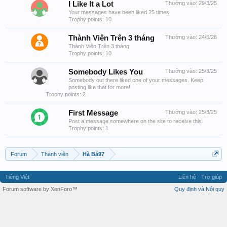
I Like It a Lot
Thưởng vào:
29/3/25
Your messages have been liked 25 times.
Trophy points: 10
Thành Viên Trên 3 tháng
Thưởng vào:
24/5/26
Thành Viên Trên 3 tháng
Trophy points: 10
Somebody Likes You
Thưởng vào:
25/3/25
Somebody out there liked one of your messages. Keep
posting like that for more!
Trophy points: 2
First Message
Thưởng vào:
25/3/25
Post a message somewhere on the site to receive this.
Trophy points: 1
Forum
Thành viên
Hà Bá97
Tiếng Việt
Liên hệ
Trợ giúp
Forum software by XenForo™
Quy định và Nội quy