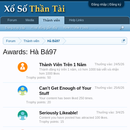
Đăng nhập | Đăng ký
Forum
Media
Help Links
Thành viên
Đang truy cập
Hoạt động gần đây
New Profile Posts
...
Forum
Thành viên
Hà Bá97
Awards: Hà Bá97
Thành Viên Trên 1 Năm
Thưởng vào:
24/5/26
Thành đăng ký trên 1 năm, có hơn 1000 bài viết và nhận
hơn 1000 likes
Trophy points: 50
Can't Get Enough of Your
Thưởng vào:
25/6/26
Stuff
Your content has been liked 250 times.
Trophy points: 20
Seriously Likeable!
Thưởng vào:
3/4/25
Content you have posted has attracted 100 likes.
Trophy points: 15