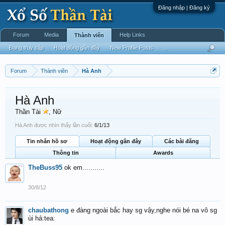
Đăng nhập | Đăng ký
Forum
Media
Help Links
Thành viên
Đang truy cập
Hoạt động gần đây
New Profile Posts
...
Forum
Thành viên
Hà Anh
Hà Anh
Thần Tài
, Nữ
Hà Anh được nhìn thấy lần cuối:
6/1/13
Tin nhắn hồ sơ
Hoạt động gần đây
Các bài đăng
Thông tin
Awards
TheBuss95
ok em...........
30/8/12
chaubathong
e đàng ngoài bắc hay sg vậy,nghe nói bé na vô sg
ùi hả:tea: