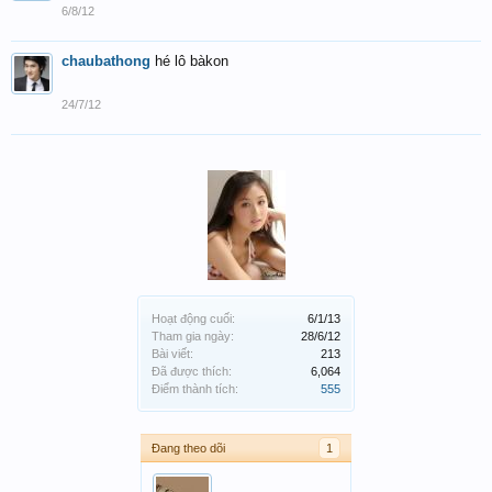
6/8/12
chaubathong
hé lô bàkon
24/7/12
Hoạt động cuối:
6/1/13
Tham gia ngày:
28/6/12
Bài viết:
213
Đã được thích:
6,064
Điểm thành tích:
555
Đang theo dõi
1