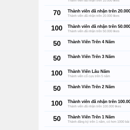
Thành viên đã nhận trên 10.000 likes
70
Thành viên đã nhận trên 20.000
Thành viên đã nhận trên 20.000 likes
100
Thành viên đã nhận trên 50.000
Thành viên đã nhận trên 50.000 likes
50
Thành Viên Trên 4 Năm
50
Thành Viên Trên 3 Năm
100
Thành Viên Lâu Năm
Thành viên cổ cựu trên 5 năm
50
Thành Viên Trên 2 Năm
100
Thành viên đã nhận trên 100.00
Thành viên đã nhận trên 100.000 likes
50
Thành Viên Trên 1 Năm
Thành đăng ký trên 1 năm, có hơn 1000 bài 