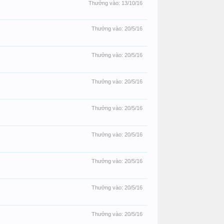
Thưởng vào:
13/10/16
Thưởng vào:
20/5/16
Thưởng vào:
20/5/16
Thưởng vào:
20/5/16
Thưởng vào:
20/5/16
Thưởng vào:
20/5/16
Thưởng vào:
20/5/16
Thưởng vào:
20/5/16
Thưởng vào:
20/5/16