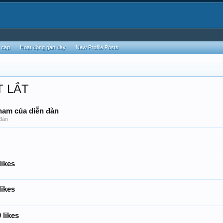
 cập
Hoạt động gần đây
New Profile Posts
T LẮT
nam của diễn đàn
 đàn
likes
likes
 likes