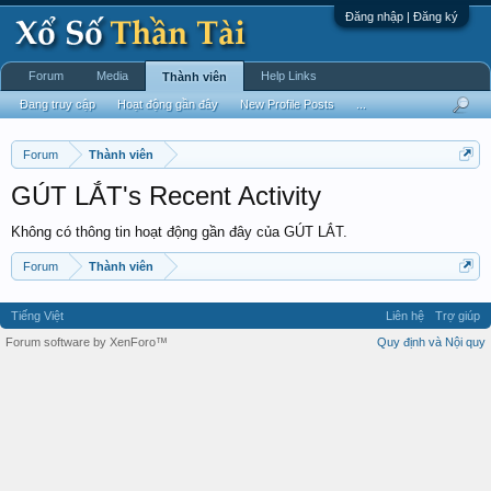
Đăng nhập | Đăng ký
Forum
Media
Help Links
Thành viên
Đang truy cập
Hoạt động gần đây
New Profile Posts
...
Forum
Thành viên
GÚT LẮT's Recent Activity
Không có thông tin hoạt động gần đây của GÚT LẮT.
Forum
Thành viên
Tiếng Việt
Liên hệ
Trợ giúp
Forum software by XenForo™
Quy định và Nội quy