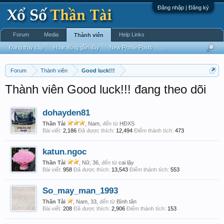
Đăng nhập | Đăng ký
Forum
Media
Help Links
Thành viên
Đang truy cập
Hoạt động gần đây
New Profile Posts
...
Forum
Thành viên
Good luck!!!
Thành viên Good luck!!! đang theo dõi
dohayden81
Thần Tài
, Nam,
đến từ
HĐXS
Bài viết:
2,186
Đã được thích:
12,494
Điểm thành tích:
473
katun.ngoc
Thần Tài
, Nữ, 36,
đến từ
cai lậy
Bài viết:
958
Đã được thích:
13,543
Điểm thành tích:
553
So_may_man_1993
Thần Tài
, Nam, 33,
đến từ
Bình tân
Bài viết:
208
Đã được thích:
2,906
Điểm thành tích:
153