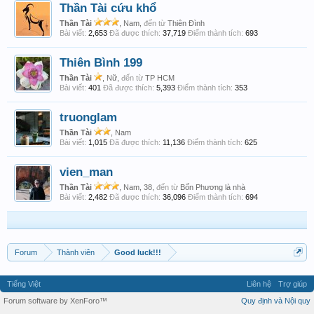
Thần Tài cứu khổ
Thần Tài
, Nam,
đến từ
Thiên Đình
Bài viết:
2,653
Đã được thích:
37,719
Điểm thành tích:
693
Thiên Bình 199
Thần Tài
, Nữ,
đến từ
TP HCM
Bài viết:
401
Đã được thích:
5,393
Điểm thành tích:
353
truonglam
Thần Tài
, Nam
Bài viết:
1,015
Đã được thích:
11,136
Điểm thành tích:
625
vien_man
Thần Tài
, Nam, 38,
đến từ
Bốn Phương là nhà
Bài viết:
2,482
Đã được thích:
36,096
Điểm thành tích:
694
Forum
Thành viên
Good luck!!!
Tiếng Việt
Liên hệ
Trợ giúp
Forum software by XenForo™
Quy định và Nội quy