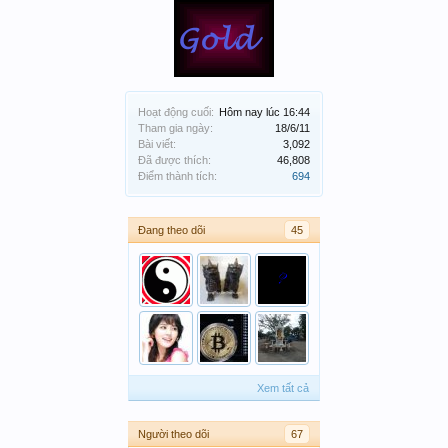
Hoạt động cuối:
Hôm nay lúc 16:44
Tham gia ngày:
18/6/11
Bài viết:
3,092
Đã được thích:
46,808
Điểm thành tích:
694
Đang theo dõi
45
Xem tất cả
Người theo dõi
67