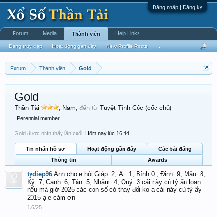
Đăng nhập | Đăng ký
Forum
Media
Help Links
Thành viên
Đang truy cập
Hoạt động gần đây
New Profile Posts
...
Forum
Thành viên
Gold
Gold
Thần Tài
, Nam,
đến từ
Tuyệt Tình Cốc (cốc chủ)
Perennial member
Gold được nhìn thấy lần cuối:
Hôm nay lúc 16:44
Tin nhắn hồ sơ
Hoạt động gần đây
Các bài đăng
Thông tin
Awards
tydiep96
Anh cho e hỏi Giáp: 2, Ất: 1, Bính:0 , Đinh: 9, Mậu: 8,
Kỷ: 7, Canh: 6, Tân: 5, Nhâm: 4, Quý: 3 cái này củ tỷ ẩn loan
nếu mà giờ 2025 các con số có thay đổi ko a cái này củ tỷ ấy
2015 ạ e cám ơn
1/6/25