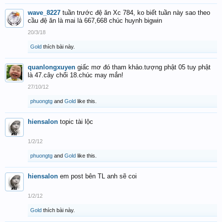
wave_8227
tuần trước đệ ăn Xc 784, ko biết tuần này sao theo
cầu đệ ăn là mai là 667,668 chúc huynh bigwin
20/3/18
Gold
thích bài này.
quanlongxuyen
giấc mơ đó tham khảo.tượng phật 05 tuy phật
là 47.cây chổi 18.chúc may mắn!
27/10/12
phuongtg
and
Gold
like this.
hiensalon
topic tài lộc
1/2/12
phuongtg
and
Gold
like this.
hiensalon
em post bên TL anh sẽ coi
1/2/12
Gold
thích bài này.