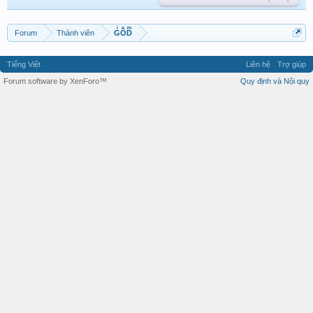
Forum
Thành viên
GͥOͣDͫ
Tiếng Việt
Liên hệ
Trợ giúp
Forum software by XenForo™
Quy định và Nội quy