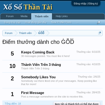
Đăng nhập | Đăng ký
Forum
Media
Help Links
Thành viên
Đang truy cập
Hoạt động gần đây
New Profile Posts
...
Forum
Thành viên
GͥOͣDͫ
Điểm thưởng dành cho GͥOͣDͫ
5
Keeps Coming Back
Thưởng vào:
6/10/25
30 messages posted. You must like it here!
10
Thành Viên Trên 3 tháng
Thưởng vào:
4/10/25
Thành Viên Trên 3 tháng
2
Somebody Likes You
Thưởng vào:
2/6/25
Somebody out there liked one of your messages. Keep posting like
that for more!
1
First Message
Thưởng vào:
28/4/25
Post a message somewhere on the site to receive this.
Tổng điểm: 18
Xem tất cả thành tích có thể đạt được