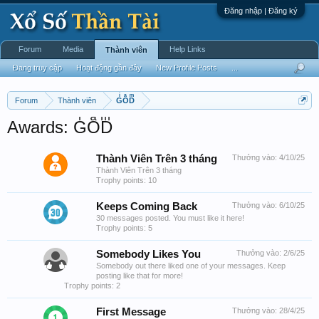
Đăng nhập | Đăng ký
Forum
Media
Help Links
Thành viên
Đang truy cập
Hoạt động gần đây
New Profile Posts
...
Forum
Thành viên
GͥOͣDͫ
Awards: GͥOͣDͫ
Thành Viên Trên 3 tháng
Thưởng vào:
4/10/25
Thành Viên Trên 3 tháng
Trophy points: 10
Keeps Coming Back
Thưởng vào:
6/10/25
30 messages posted. You must like it here!
Trophy points: 5
Somebody Likes You
Thưởng vào:
2/6/25
Somebody out there liked one of your messages. Keep
posting like that for more!
Trophy points: 2
First Message
Thưởng vào:
28/4/25