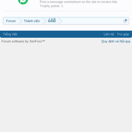
Post a message somewhere on the site to receive this.
Trophy points: 1
Forum
Thành viên
GͥOͣDͫ
Tiếng Việt
Liên hệ
Trợ giúp
Forum software by XenForo™
Quy định và Nội quy