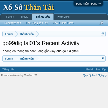
Đăng nhập | Đăng ký
Forum
Media
Help Links
Thành viên
Đang truy cập
Hoạt động gần đây
New Profile Posts
...
Forum
Thành viên
go99digital01's Recent Activity
Không có thông tin hoạt động gần đây của go99digital01.
Forum
Thành viên
Tiếng Việt
Liên hệ
Trợ giúp
Forum software by XenForo™
Quy định và Nội quy