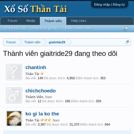
Đăng nhập | Đăng ký
Forum
Media
Help Links
Thành viên
Đang truy cập
Hoạt động gần đây
New Profile Posts
...
Forum
Thành viên
giaitride29
Thành viên giaitride29 đang theo dõi
chantinh
Thần Tài
Bài viết:
149
Đã được thích:
4,950
Điểm thành tích:
353
chichchoedo
Thành Viên
, Nam
Bài viết:
12
Đã được thích:
266
Điểm thành tích:
359
ko gi la ko the
Thần Tài
, Nam
Bài viết:
3,387
Đã được thích:
31,370
Điểm thành tích:
694