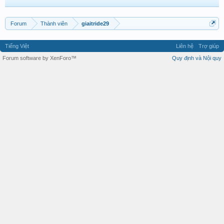
Forum
Thành viên
giaitride29
Tiếng Việt
Liên hệ
Trợ giúp
Forum software by XenForo™
Quy định và Nội quy