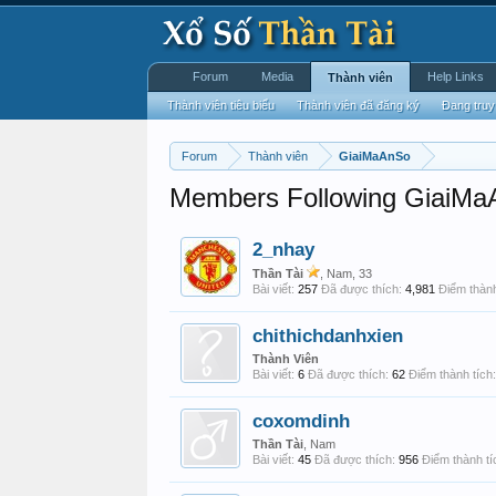
Forum
Media
Help Links
Thành viên
Thành viên tiêu biểu
Thành viên đã đăng ký
Đang truy
Forum
Thành viên
GiaiMaAnSo
Members Following GiaiM
2_nhay
Thần Tài
, Nam, 33
Bài viết:
257
Đã được thích:
4,981
Điểm thành
chithichdanhxien
Thành Viên
Bài viết:
6
Đã được thích:
62
Điểm thành tích:
coxomdinh
Thần Tài
, Nam
Bài viết:
45
Đã được thích:
956
Điểm thành tí