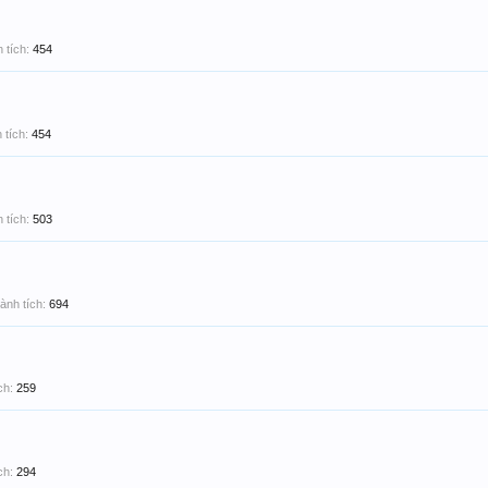
 tích:
454
 tích:
454
 tích:
503
ành tích:
694
ch:
259
ch:
294