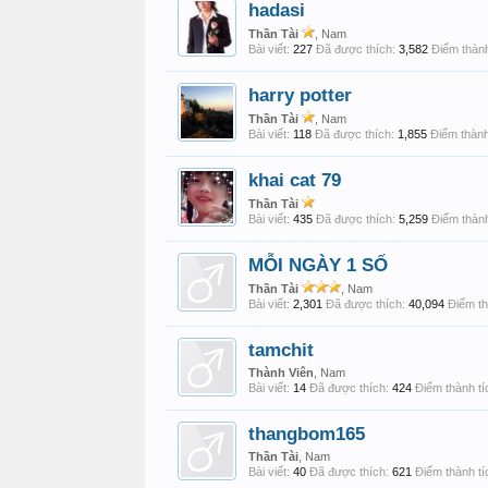
hadasi
Thần Tài
, Nam
Bài viết:
227
Đã được thích:
3,582
Điểm thành
harry potter
Thần Tài
, Nam
Bài viết:
118
Đã được thích:
1,855
Điểm thành
khai cat 79
Thần Tài
Bài viết:
435
Đã được thích:
5,259
Điểm thành
MỖI NGÀY 1 SỐ
Thần Tài
, Nam
Bài viết:
2,301
Đã được thích:
40,094
Điểm th
tamchit
Thành Viên
, Nam
Bài viết:
14
Đã được thích:
424
Điểm thành tí
thangbom165
Thần Tài
, Nam
Bài viết:
40
Đã được thích:
621
Điểm thành tí