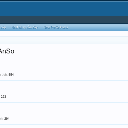
 cập
Hoạt động gần đây
New Profile Posts
aAnSo
 tích:
554
223
ch:
294