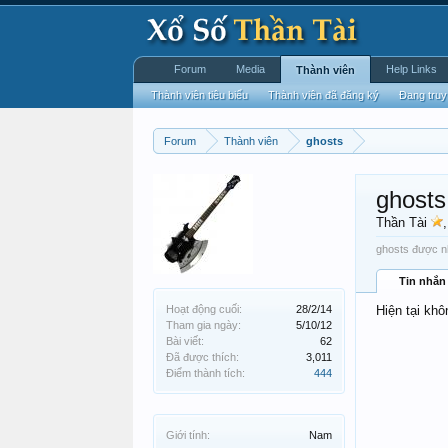
Forum
Media
Help Links
Thành viên
Thành viên tiêu biểu
Thành viên đã đăng ký
Đang truy
Forum
Thành viên
ghosts
ghosts
Thần Tài
ghosts được nh
Tin nhắn
Hoạt động cuối:
28/2/14
Hiện tại khô
Tham gia ngày:
5/10/12
Bài viết:
62
Đã được thích:
3,011
Điểm thành tích:
444
Giới tính:
Nam