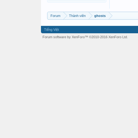
Forum
Thành viên
ghosts
Tiếng Việt
Forum software by XenForo™
©2010-2016 XenForo Ltd.