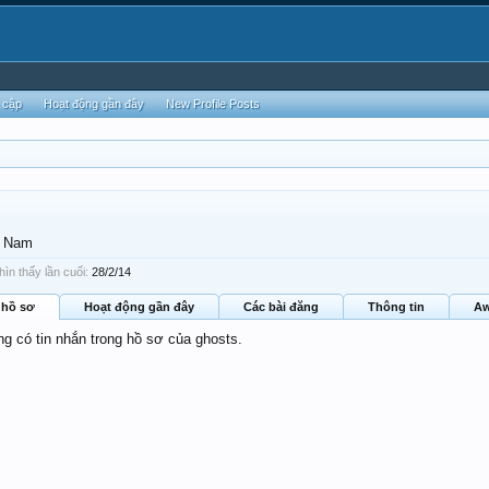
 cập
Hoạt động gần đây
New Profile Posts
, Nam
ìn thấy lần cuối:
28/2/14
 hồ sơ
Hoạt động gần đây
Các bài đăng
Thông tin
Aw
ng có tin nhắn trong hồ sơ của ghosts.