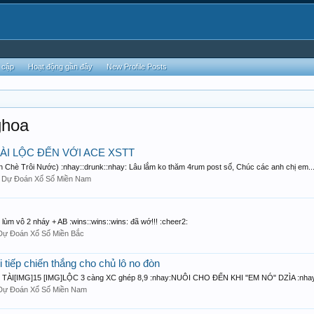
 cập
Hoạt động gần đây
New Profile Posts
ghoa
TÀI LỘC ĐẾN VỚI ACE XSTT
 Chè Trôi Nước) :nhay::drunk::nhay: Lâu lắm ko thăm 4rum post số, Chúc các anh chị em..
:
Dự Đoán Xổ Số Miền Nam
ùm vô 2 nháy + AB :wins::wins::wins: đã wớ!!! :cheer2:
Dự Đoán Xổ Số Miền Bắc
tiếp chiến thắng cho chủ lô no đòn
 TÀI[IMG]15 [IMG]LỘC 3 càng XC ghép 8,9 :nhay:NUÔI CHO ĐẾN KHI "EM NÓ" DZÌA :nha
Dự Đoán Xổ Số Miền Nam