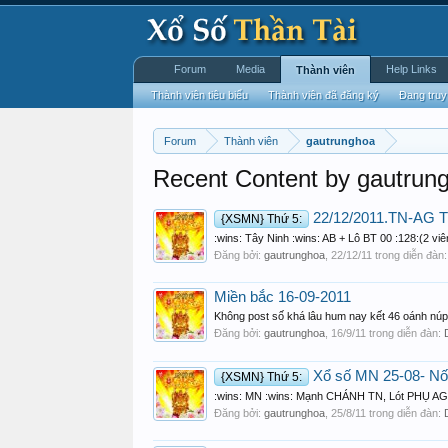
Forum
Media
Help Links
Thành viên
Thành viên tiêu biểu
Thành viên đã đăng ký
Đang truy
Forum
Thành viên
gautrunghoa
Recent Content by gautrun
22/12/2011.TN-AG 
{XSMN} Thứ 5:
:wins: Tây Ninh :wins: AB + Lô BT 00 :128:(2 viên
Đăng bởi:
gautrunghoa
,
22/12/11
trong diễn đàn
Miền bắc 16-09-2011
Không post số khá lâu hum nay kết 46 oánh núp l
Đăng bởi:
gautrunghoa
,
16/9/11
trong diễn đàn:
Xổ số MN 25-08- Nối 
{XSMN} Thứ 5:
:wins: MN :wins: Mạnh CHÁNH TN, Lót PHỤ AG
Đăng bởi:
gautrunghoa
,
25/8/11
trong diễn đàn: