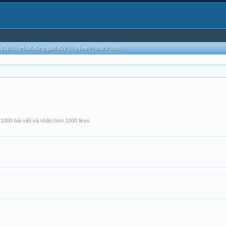
 cập
Hoạt động gần đây
New Profile Posts
1000 bài viết và nhận hơn 1000 likes