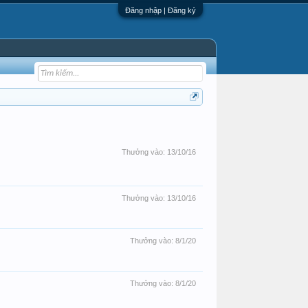
Đăng nhập | Đăng ký
Thưởng vào:
13/10/16
Thưởng vào:
13/10/16
Thưởng vào:
8/1/20
Thưởng vào:
8/1/20