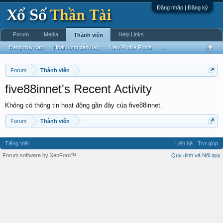
Đăng nhập | Đăng ký
Forum
Media
Help Links
Thành viên
Đang truy cập
Hoạt động gần đây
New Profile Posts
...
Forum
Thành viên
five88innet's Recent Activity
Không có thông tin hoạt động gần đây của five88innet.
Forum
Thành viên
Tiếng Việt
Liên hệ
Trợ giúp
Forum software by XenForo™
Quy định và Nội quy