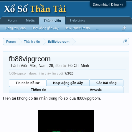
Đăng nhập | Đăng ký
Forum
Media
Help Links
Thành viên
Đang truy cập
Hoạt động gần đây
New Profile Posts
...
Forum
Thành viên
fb88vipgrcom
fb88vipgrcom
Thành Viên Mới
, Nam, 28,
đến từ
Hồ Chí Minh
fb88vipgrcom được nhìn thấy lần cuối:
7/3/26
Tin nhắn hồ sơ
Hoạt động gần đây
Các bài đăng
Thông tin
Awards
Hiện tại không có tin nhắn trong hồ sơ của fb88vipgrcom.