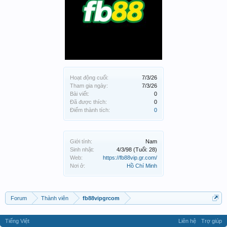
Hoạt động cuối:
7/3/26
Tham gia ngày:
7/3/26
Bài viết:
0
Đã được thích:
0
Điểm thành tích:
0
Giới tính:
Nam
Sinh nhật:
4/3/98
(Tuổi: 28)
Web:
https://fb88vip.gr.com/
Nơi ở:
Hồ Chí Minh
Forum
Thành viên
fb88vipgrcom
Tiếng Việt
Liên hệ
Trợ giúp