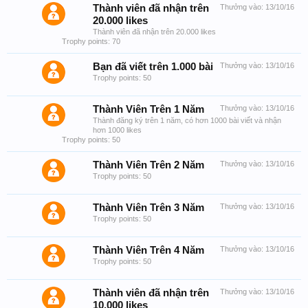
Thành viên đã nhận trên
Thưởng vào:
13/10/16
20.000 likes
Thành viên đã nhận trên 20.000 likes
Trophy points: 70
Bạn đã viết trên 1.000 bài
Thưởng vào:
13/10/16
Trophy points: 50
Thành Viên Trên 1 Năm
Thưởng vào:
13/10/16
Thành đăng ký trên 1 năm, có hơn 1000 bài viết và nhận
hơn 1000 likes
Trophy points: 50
Thành Viên Trên 2 Năm
Thưởng vào:
13/10/16
Trophy points: 50
Thành Viên Trên 3 Năm
Thưởng vào:
13/10/16
Trophy points: 50
Thành Viên Trên 4 Năm
Thưởng vào:
13/10/16
Trophy points: 50
Thành viên đã nhận trên
Thưởng vào:
13/10/16
10.000 likes