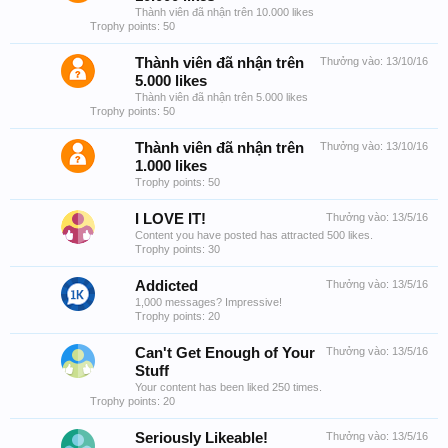
Thành viên đã nhận trên 10.000 likes
Trophy points: 50
Thành viên đã nhận trên
Thưởng vào:
13/10/16
5.000 likes
Thành viên đã nhận trên 5.000 likes
Trophy points: 50
Thành viên đã nhận trên
Thưởng vào:
13/10/16
1.000 likes
Trophy points: 50
I LOVE IT!
Thưởng vào:
13/5/16
Content you have posted has attracted 500 likes.
Trophy points: 30
Addicted
Thưởng vào:
13/5/16
1,000 messages? Impressive!
Trophy points: 20
Can't Get Enough of Your
Thưởng vào:
13/5/16
Stuff
Your content has been liked 250 times.
Trophy points: 20
Seriously Likeable!
Thưởng vào:
13/5/16