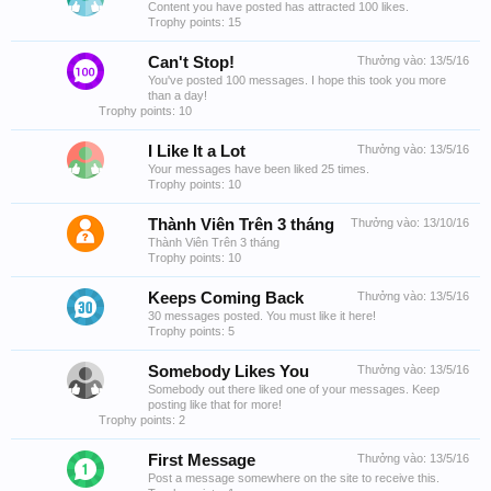
Content you have posted has attracted 100 likes.
Trophy points: 15
Can't Stop!
Thưởng vào:
13/5/16
You've posted 100 messages. I hope this took you more
than a day!
Trophy points: 10
I Like It a Lot
Thưởng vào:
13/5/16
Your messages have been liked 25 times.
Trophy points: 10
Thành Viên Trên 3 tháng
Thưởng vào:
13/10/16
Thành Viên Trên 3 tháng
Trophy points: 10
Keeps Coming Back
Thưởng vào:
13/5/16
30 messages posted. You must like it here!
Trophy points: 5
Somebody Likes You
Thưởng vào:
13/5/16
Somebody out there liked one of your messages. Keep
posting like that for more!
Trophy points: 2
First Message
Thưởng vào:
13/5/16
Post a message somewhere on the site to receive this.