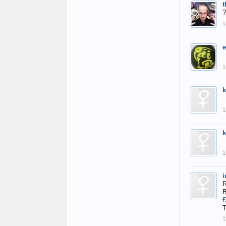
?
1
1
1
1
i
R
B
T
1