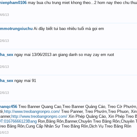
thienpham0106
may bua chu trung miet khong theo...2 hom nay theo chu thua 
4/6/13
emmotrungxiuchu
Ai đây biết tui bao nhiêu tuổi mà gọi em
2/6/13
kha_sex
ngay mai 13/06/2013 an giang danh so may zay em ruot
2/6/13
kha_sex
ngay mai 91
2/6/13
nanqc456
Treo Banner Quang Cao,Treo Banner Quảng Cáo, Treo Cờ Phướn
ẻ,
http://www.treobangronpro.com/
Treo Panner, Treo Phướn,Treo Phuon, Xin
anner,
http://www.treobangronpro.com/
Xin Phép Quảng Cáo, Xin Phép Treo B
ĐT:01676666123Bang
Ron,Băng Rôn,Banner,Chuyên Treo Băng Rôn,Chuyên
reo Băng Rôn,Cung Cấp Nhân Sự Treo Băng Rôn,Dịch Vụ Treo Băng Rôn
1/6/13