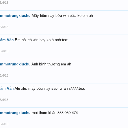
6/6/13
emmotrungxiuchu
Mấy hôm nay bữa win bữa ko em ah
6/6/13
Lâm Vân
Em hỏi có win hay ko á anh:tea:
6/6/13
emmotrungxiuchu
Anh bình thường em ah
6/6/13
Lâm Vân
Alu alu, mấy bữa nay sao rùi anh????:tea:
5/6/13
emmotrungxiuchu
mai tham khảo 353 050 474
5/6/13