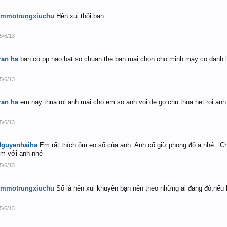
emmotrungxiuchu
Hên xui thôi bạn.
5/6/13
ran ha
ban co pp nao bat so chuan the ban mai chon cho minh may co danh lo 
5/6/13
ran ha
em nay thua roi anh mai cho em so anh voi de go chu thua het roi anh 
5/6/13
Nguyenhaiha
Em rất thích ôm eo số của anh. Anh cố giữ phong độ a nhé . Ch
m với anh nhé
5/6/13
emmotrungxiuchu
Số là hên xui khuyên bạn nên theo những ai đang đỏ,nếu bi
5/6/13