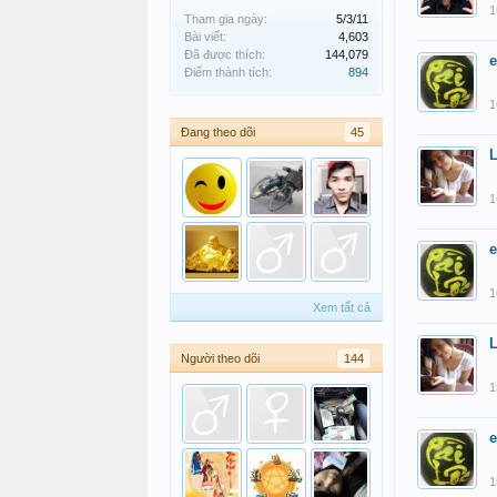
1
Tham gia ngày:
5/3/11
Bài viết:
4,603
Đã được thích:
144,079
Điểm thành tích:
894
1
Đang theo dõi
45
1
1
Xem tất cả
Người theo dõi
144
1
1