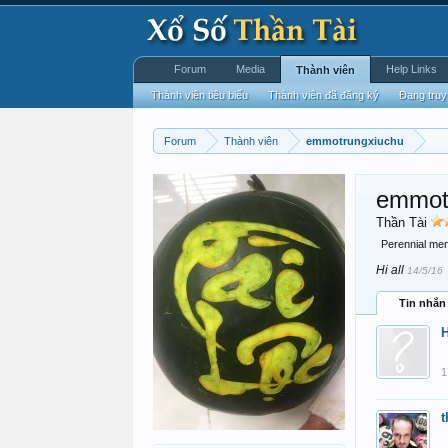
Forum
Media
Help Links
Thành viên
Thành viên tiêu biểu
Thành viên đã đăng ký
Đang truy
Forum
Thành viên
emmotrungxiuchu
emmot
Thần Tài
Perennial me
Hi all
14/5/16
Tin nhắn
1