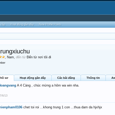
 cập
Hoạt động gần đây
New Profile Posts
rungxiuchu
, Nam,
đến từ
Đến từ nơi tôi đi
mber
 hồ sơ
Hoạt động gần đây
Các bài đăng
Thông tin
Aw
Hoangvang
A 4 Càng , chúc mừng a hôm wa win nha.
7/6/13
thienpham0106
chet toi roi ...khong trung 1 con ...thua dam da hjxhjx