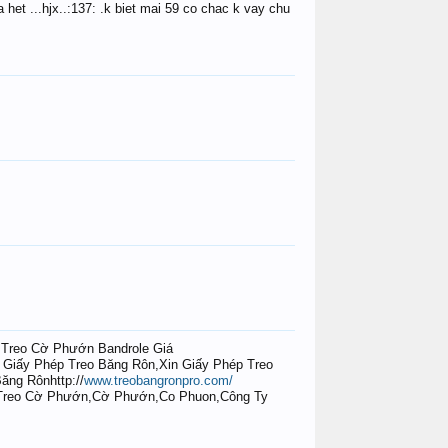
het ...hjx..:137: .k biet mai 59 co chac k vay chu
,Treo Cờ Phướn Bandrole Giá
 Giấy Phép Treo Băng Rôn,Xin Giấy Phép Treo
ăng Rônhttp://
www.treobangronpro.com/
 Treo Cờ Phướn,Cờ Phướn,Co Phuon,Công Ty