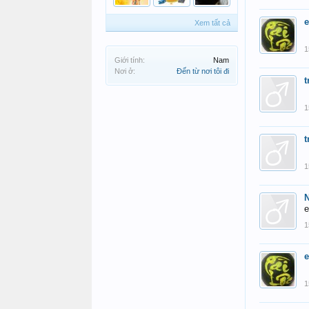
Xem tất cả
1
Giới tính:
Nam
Nơi ở:
Đến từ nơi tôi đi
t
1
t
1
e
1
1