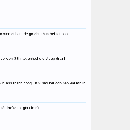
xien di ban. de go chu thua het roi ban
co xien 3 thi tot anh;cho e 3 cap di anh
úc anh thành công . Khi nào kết con nào đài mb ib
ết trước thì giàu to rùi.