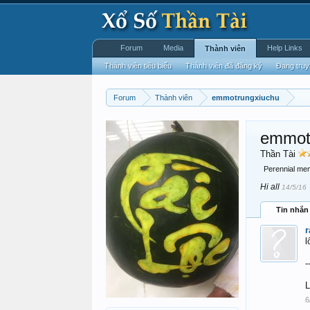
Forum
Media
Help Links
Thành viên
Thành viên tiêu biểu
Thành viên đã đăng ký
Đang truy
Forum
Thành viên
emmotrungxiuchu
emmot
Thần Tài
Perennial me
Hi all
14/5/16
Tin nhắn
l
-
L
6