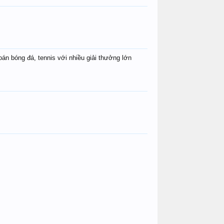
oán bóng đá, tennis với nhiều giải thưởng lớn
anhtaitbkx
anhhoa22
hadasi
naunui
Hunglan
GÚT LẮT
GÚT LẮT
Buồn đời
trungvuad
Mu_80
robenchumbup
hailoto199