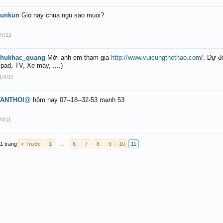
kunkun
Gio nay chua ngu sao muoi?
/7/12
chukhac_quang
Mời anh em tham gia
http://www.vuicungthethao.com/
. Dự đ
Ipad, TV, Xe máy, ....)
1/4/11
TANTHOI@
hôm nay 07--18--32-53 mạnh 53
/4/11
1 trang
< Trước
1
←
6
7
8
9
10
11