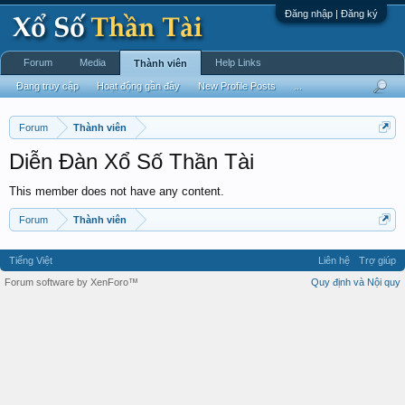
Đăng nhập | Đăng ký
Forum
Media
Help Links
Thành viên
Đang truy cập
Hoạt động gần đây
New Profile Posts
...
Forum
Thành viên
Diễn Đàn Xổ Số Thần Tài
This member does not have any content.
Forum
Thành viên
Tiếng Việt
Liên hệ
Trợ giúp
Forum software by XenForo™
Quy định và Nội quy