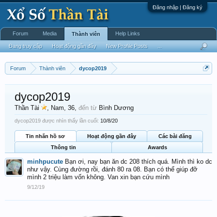
Đăng nhập | Đăng ký
Forum
Media
Help Links
Thành viên
Đang truy cập
Hoạt động gần đây
New Profile Posts
...
Forum
Thành viên
dycop2019
dycop2019
Thần Tài
, Nam, 36,
đến từ
Bình Dương
dycop2019 được nhìn thấy lần cuối:
10/8/20
Tin nhắn hồ sơ
Hoạt động gần đây
Các bài đăng
Thông tin
Awards
minhpucute
Bạn ơi, nay bạn ăn dc 208 thích quá. Mình thì ko dc
như vậy. Cùng đường rồi, đánh 80 ra 08. Bạn có thể giúp đỡ
mình 2 triệu làm vốn không. Van xin bạn cứu mình
9/12/19