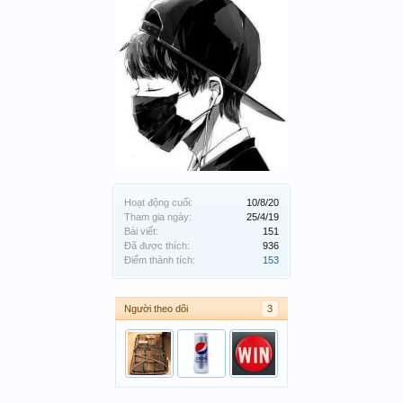
Hoạt động cuối:
10/8/20
Tham gia ngày:
25/4/19
Bài viết:
151
Đã được thích:
936
Điểm thành tích:
153
Người theo dõi
3