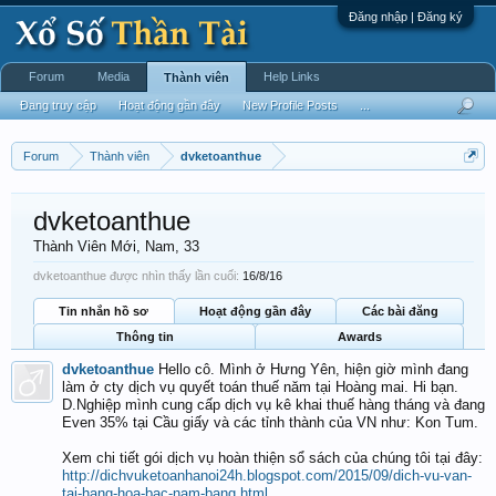
Đăng nhập | Đăng ký
Forum
Media
Help Links
Thành viên
Đang truy cập
Hoạt động gần đây
New Profile Posts
...
Forum
Thành viên
dvketoanthue
dvketoanthue
Thành Viên Mới
, Nam, 33
dvketoanthue được nhìn thấy lần cuối:
16/8/16
Tin nhắn hồ sơ
Hoạt động gần đây
Các bài đăng
Thông tin
Awards
dvketoanthue
Hello cô. Mình ở Hưng Yên, hiện giờ mình đang
làm ở cty dịch vụ quyết toán thuế năm tại Hoàng mai. Hi bạn.
D.Nghiệp mình cung cấp dịch vụ kê khai thuế hàng tháng và đang
Even 35% tại Cầu giấy và các tỉnh thành của VN như: Kon Tum.
Xem chi tiết gói dịch vụ hoàn thiện sổ sách của chúng tôi tại đây:
http://dichvuketoanhanoi24h.blogspot.com/2015/09/dich-vu-van-
tai-hang-hoa-bac-nam-bang.html