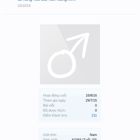
15/10/15
Hoạt động cuối:
16/8/16
Tham gia ngày:
29/7/15
Bài viết:
0
Đã được thích:
0
Điểm thành tích:
211
Giới tính:
Nam
Sinh nhật:
6/2/93
(Tuổi: 33)