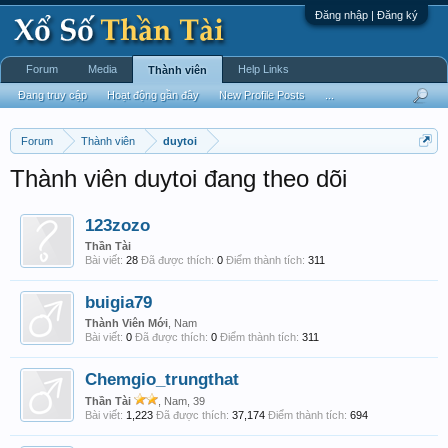
Đăng nhập | Đăng ký
Forum
Media
Help Links
Thành viên
Đang truy cập
Hoạt động gần đây
New Profile Posts
...
Forum
Thành viên
duytoi
Thành viên duytoi đang theo dõi
123zozo
Thần Tài
Bài viết:
28
Đã được thích:
0
Điểm thành tích:
311
buigia79
Thành Viên Mới
, Nam
Bài viết:
0
Đã được thích:
0
Điểm thành tích:
311
Chemgio_trungthat
Thần Tài
, Nam, 39
Bài viết:
1,223
Đã được thích:
37,174
Điểm thành tích:
694