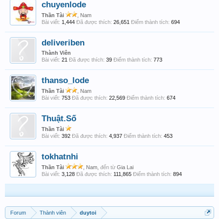
chuyenlode
Thần Tài
, Nam
Bài viết:
1,444
Đã được thích:
26,651
Điểm thành tích:
694
deliveriben
Thành Viên
Bài viết:
21
Đã được thích:
39
Điểm thành tích:
773
thanso_lode
Thần Tài
, Nam
Bài viết:
753
Đã được thích:
22,569
Điểm thành tích:
674
Thuật.Số
Thần Tài
Bài viết:
392
Đã được thích:
4,937
Điểm thành tích:
453
tokhatnhi
Thần Tài
, Nam,
đến từ
Gia Lai
Bài viết:
3,128
Đã được thích:
111,865
Điểm thành tích:
894
Forum
Thành viên
duytoi