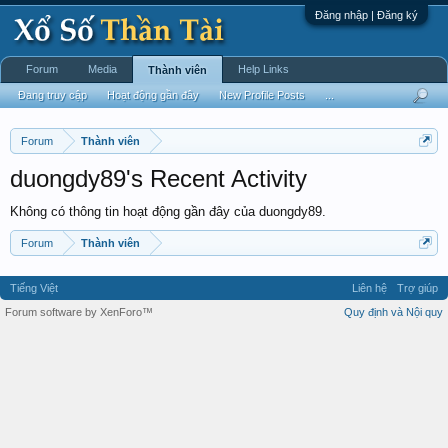
Đăng nhập | Đăng ký
Forum
Media
Help Links
Thành viên
Đang truy cập
Hoạt động gần đây
New Profile Posts
...
Forum
Thành viên
duongdy89's Recent Activity
Không có thông tin hoạt động gần đây của duongdy89.
Forum
Thành viên
Tiếng Việt
Liên hệ
Trợ giúp
Forum software by XenForo™
Quy định và Nội quy