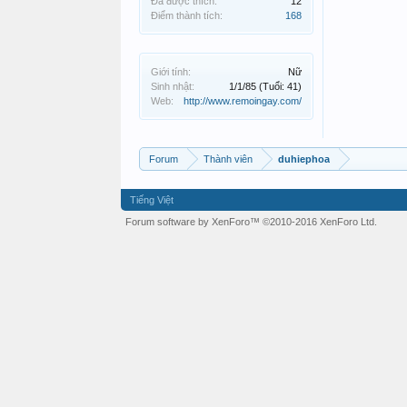
Đã được thích:
12
Điểm thành tích:
168
Giới tính:
Nữ
Sinh nhật:
1/1/85
(Tuổi: 41)
Web:
http://www.remoingay.com/
Forum
Thành viên
duhiephoa
Tiếng Việt
Forum software by XenForo™
©2010-2016 XenForo Ltd.