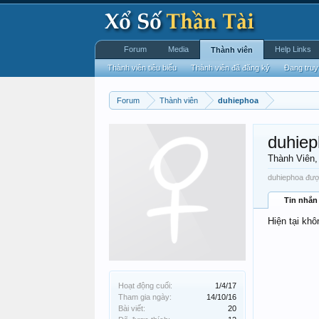
Forum
Media
Help Links
Thành viên
Thành viên tiêu biểu
Thành viên đã đăng ký
Đang truy
Forum
Thành viên
duhiephoa
duhie
Thành Viên
,
duhiephoa được
Tin nhắn
Hiện tại khô
Hoạt động cuối:
1/4/17
Tham gia ngày:
14/10/16
Bài viết:
20