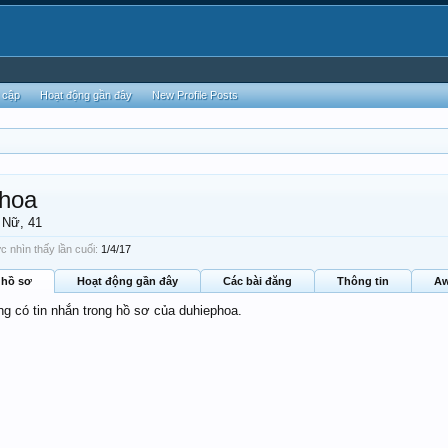
 cập
Hoạt động gần đây
New Profile Posts
phoa
 Nữ, 41
 nhìn thấy lần cuối:
1/4/17
 hồ sơ
Hoạt động gần đây
Các bài đăng
Thông tin
Aw
ng có tin nhắn trong hồ sơ của duhiephoa.