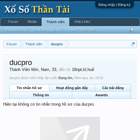
Đăng nhập | Đăng ký
Forum
Media
Help Links
Thành viên
Đang truy cập
Hoạt động gần đây
New Profile Posts
...
Forum
Thành viên
ducpro
ducpro
Thành Viên Mới
, Nam, 33,
đến từ
18npt,kl,huế
ducpro được nhìn thấy lần cuối:
Đang tìm,
Hôm qua, lúc 19:01
Tin nhắn hồ sơ
Hoạt động gần đây
Các bài đăng
Thông tin
Awards
Hiện tại không có tin nhắn trong hồ sơ của ducpro.