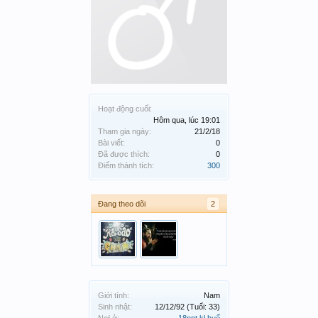
Hoạt động cuối:
Hôm qua, lúc 19:01
Tham gia ngày:
21/2/18
Bài viết:
0
Đã được thích:
0
Điểm thành tích:
300
Đang theo dõi
2
Giới tính:
Nam
Sinh nhật:
12/12/92
(Tuổi: 33)