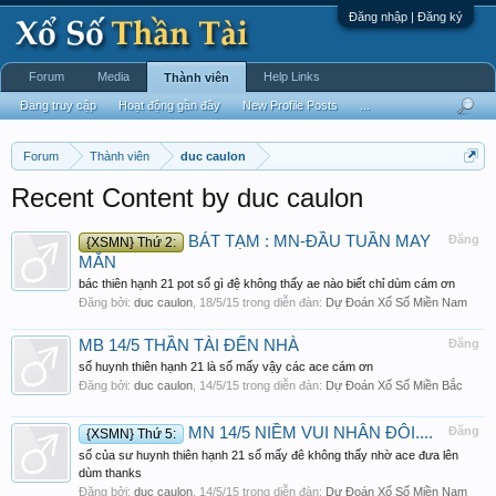
Đăng nhập | Đăng ký
Forum
Media
Help Links
Thành viên
Đang truy cập
Hoạt động gần đây
New Profile Posts
...
Forum
Thành viên
duc caulon
Recent Content by duc caulon
BÁT TẠM : MN-ĐẦU TUẦN MAY
Đăng
{XSMN} Thứ 2:
MẮN
bác thiên hạnh 21 pot số gì đệ không thấy ae nào biết chỉ dùm cám ơn
Đăng bởi:
duc caulon
,
18/5/15
trong diễn đàn:
Dự Đoán Xổ Số Miền Nam
MB 14/5 THẦN TÀI ĐẾN NHÀ
Đăng
số huynh thiên hạnh 21 là số mấy vậy các ace cám ơn
Đăng bởi:
duc caulon
,
14/5/15
trong diễn đàn:
Dự Đoán Xổ Số Miền Bắc
MN 14/5 NIỀM VUI NHÂN ĐÔI....
Đăng
{XSMN} Thứ 5:
số của sư huynh thiên hạnh 21 số mấy đê không thấy nhờ ace đưa lên
dùm thanks
Đăng bởi:
duc caulon
,
14/5/15
trong diễn đàn:
Dự Đoán Xổ Số Miền Nam