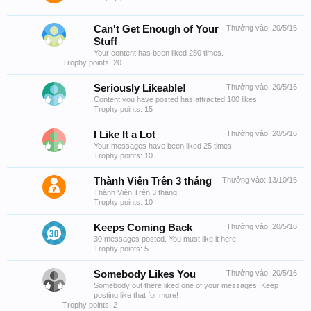
Can't Get Enough of Your
Thưởng vào:
20/5/16
Stuff
Your content has been liked 250 times.
Trophy points: 20
Seriously Likeable!
Thưởng vào:
20/5/16
Content you have posted has attracted 100 likes.
Trophy points: 15
I Like It a Lot
Thưởng vào:
20/5/16
Your messages have been liked 25 times.
Trophy points: 10
Thành Viên Trên 3 tháng
Thưởng vào:
13/10/16
Thành Viên Trên 3 tháng
Trophy points: 10
Keeps Coming Back
Thưởng vào:
20/5/16
30 messages posted. You must like it here!
Trophy points: 5
Somebody Likes You
Thưởng vào:
20/5/16
Somebody out there liked one of your messages. Keep
posting like that for more!
Trophy points: 2