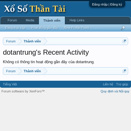
Đăng nhập | Đăng ký
Forum
Media
Help Links
Thành viên
Đang truy cập
Hoạt động gần đây
New Profile Posts
...
Forum
Thành viên
dotantrung's Recent Activity
Không có thông tin hoạt động gần đây của dotantrung.
Forum
Thành viên
Tiếng Việt
Liên hệ
Trợ giúp
Forum software by XenForo™
Quy định và Nội quy