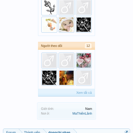
Người theo dõi
12
Xem tất cả
Giới tính:
Nam
Nơi ở:
MaThiênLãnh
Forum
Thành viên
dongchi.phan