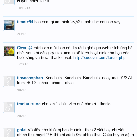
Huynh nhieu lam!!!
10/10/13
titanic94
bạn xem gium minh 25,52 manh nhe dai nao vay
2/9/13
Cớm_@
mình xin mời bạn có dịp rảnh ghé qua web mình ũng hộ
nhé..sau khi đăng ký nick admin sẽ kích hoạt nick cho bạn vào
buổi sáng và trưa..thanks..web
http://xosovui.com/forum.php
12/8/13
tinvaosophan
:Banchulo::Banchulo::Banchulo::ngay mai 01/3 AL
lo ra 76,19...chac...chac....chac
9/4/13
tranluutrung
cho xin 1 chú...đen quá bác ơi...thanks
2/4/13
golai
Vô đây cho khỏi bị bande nick : theo 2 Đài hay chỉ Đài
chính thui huynh? E thì chỉ đánh Đài chính thui. Chúc huynh đệ ta