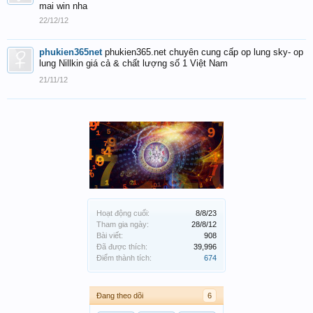
mai win nha
22/12/12
phukien365net
phukien365.net chuyên cung cấp op lung sky- op
lung Nillkin giá cả & chất lượng số 1 Việt Nam
21/11/12
Hoạt động cuối:
8/8/23
Tham gia ngày:
28/8/12
Bài viết:
908
Đã được thích:
39,996
Điểm thành tích:
674
Đang theo dõi
6