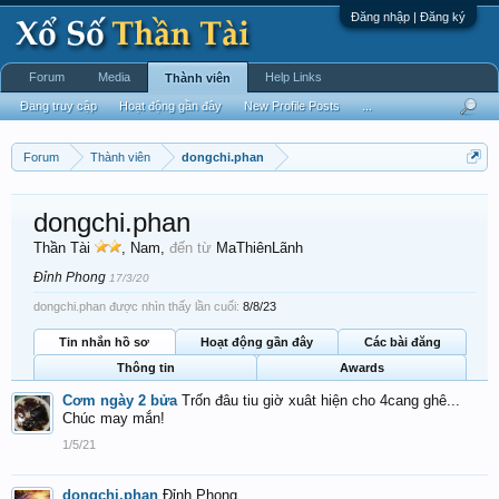
Đăng nhập | Đăng ký
Forum
Media
Help Links
Thành viên
Đang truy cập
Hoạt động gần đây
New Profile Posts
...
Forum
Thành viên
dongchi.phan
dongchi.phan
Thần Tài
, Nam,
đến từ
MaThiênLãnh
Đỉnh Phong
17/3/20
dongchi.phan được nhìn thấy lần cuối:
8/8/23
Tin nhắn hồ sơ
Hoạt động gần đây
Các bài đăng
Thông tin
Awards
Cơm ngày 2 bửa
Trốn đâu tiu giờ xuât hiện cho 4cang ghê...
Chúc may mắn!
1/5/21
dongchi.phan
Đỉnh Phong