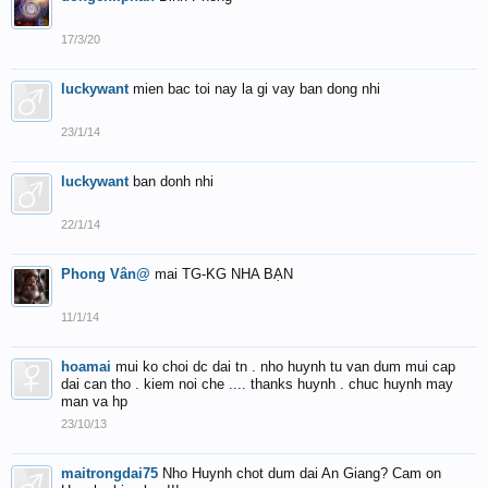
17/3/20
luckywant
mien bac toi nay la gi vay ban dong nhi
23/1/14
luckywant
ban donh nhi
22/1/14
Phong Vân@
mai TG-KG NHA BẠN
11/1/14
hoamai
mui ko choi dc dai tn . nho huynh tu van dum mui cap
dai can tho . kiem noi che .... thanks huynh . chuc huynh may
man va hp
23/10/13
maitrongdai75
Nho Huynh chot dum dai An Giang? Cam on