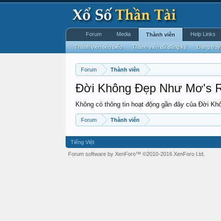
Forum
Media
Help Links
Thành viên
Thành viên tiêu biểu
Thành viên đã đăng ký
Đang truy
Forum
Thành viên
Đời Không Đẹp Như Mơ's Re
Không có thông tin hoạt động gần đây của Đời K
Forum
Thành viên
Tiếng Việt
Forum software by XenForo™
©2010-2016 XenForo Ltd.