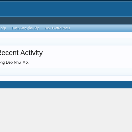
 cập
Hoạt động gần đây
New Profile Posts
cent Activity
hông Đẹp Như Mơ.