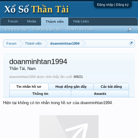
Đăng nhập | Đăng ký
Forum
Media
Help Links
Thành viên
Đang truy cập
Hoạt động gần đây
New Profile Posts
...
Forum
Thành viên
doanminhtan1994
doanminhtan1994
Thần Tài
, Nam
doanminhtan1994 được nhìn thấy lần cuối:
9/8/21
Tin nhắn hồ sơ
Hoạt động gần đây
Các bài đăng
Thông tin
Awards
Hiện tại không có tin nhắn trong hồ sơ của doanminhtan1994.