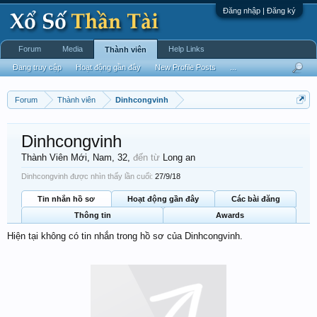
Đăng nhập | Đăng ký
Forum
Media
Help Links
Thành viên
Đang truy cập
Hoạt động gần đây
New Profile Posts
...
Forum
Thành viên
Dinhcongvinh
Dinhcongvinh
Thành Viên Mới
, Nam, 32,
đến từ
Long an
Dinhcongvinh được nhìn thấy lần cuối:
27/9/18
Tin nhắn hồ sơ
Hoạt động gần đây
Các bài đăng
Thông tin
Awards
Hiện tại không có tin nhắn trong hồ sơ của Dinhcongvinh.