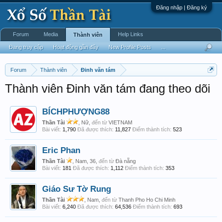
Đăng nhập | Đăng ký
Forum
Media
Help Links
Thành viên
Đang truy cập
Hoạt động gần đây
New Profile Posts
...
Forum
Thành viên
Đinh văn tám
Thành viên Đinh văn tám đang theo dõi
BÍCHPHƯỢNG88
Thần Tài
, Nữ,
đến từ
VIETNAM
Bài viết:
1,790
Đã được thích:
11,827
Điểm thành tích:
523
Eric Phan
Thần Tài
, Nam, 36,
đến từ
Đà nẵng
Bài viết:
181
Đã được thích:
1,112
Điểm thành tích:
353
Giáo Sư Tờ Rung
Thần Tài
, Nam,
đến từ
Thanh Pho Ho Chi Minh
Bài viết:
6,240
Đã được thích:
64,536
Điểm thành tích:
693