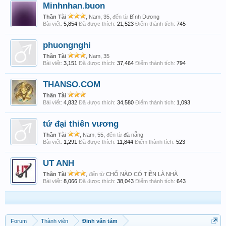
Minhnhan.buon
Thần Tài
, Nam, 35,
đến từ
Bình Dương
Bài viết:
5,854
Đã được thích:
21,523
Điểm thành tích:
745
phuongnghi
Thần Tài
, Nam, 35
Bài viết:
3,151
Đã được thích:
37,464
Điểm thành tích:
794
THANSO.COM
Thần Tài
Bài viết:
4,832
Đã được thích:
34,580
Điểm thành tích:
1,093
tứ đại thiên vương
Thần Tài
, Nam, 55,
đến từ
đà nẵng
Bài viết:
1,291
Đã được thích:
11,844
Điểm thành tích:
523
UT ANH
Thần Tài
,
đến từ
CHỔ NÀO CÓ TIỀN LÀ NHÀ
Bài viết:
8,066
Đã được thích:
38,043
Điểm thành tích:
643
Forum
Thành viên
Đinh văn tám