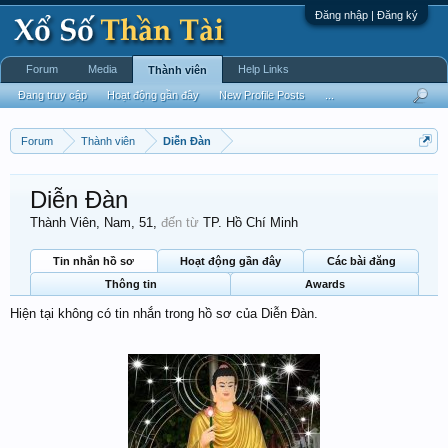
Đăng nhập | Đăng ký
Forum
Media
Help Links
Thành viên
Đang truy cập
Hoạt động gần đây
New Profile Posts
...
Forum
Thành viên
Diễn Đàn
Diễn Đàn
Thành Viên
, Nam, 51,
đến từ
TP. Hồ Chí Minh
Tin nhắn hồ sơ
Hoạt động gần đây
Các bài đăng
Thông tin
Awards
Hiện tại không có tin nhắn trong hồ sơ của Diễn Đàn.