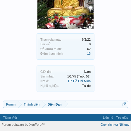
Tham gia ngày:
6/2/22
Bài viết:
8
Đã được thích:
62
Điểm thành tích:
13
Giới tính:
Nam
Sinh nhật:
1/1/75
(Tuổi: 51)
Nơi ở:
TP. Hồ Chí Minh
Nghề nghiệp:
Tự do
Forum
Thành viên
Diễn Đàn
Tiếng Việt
Liên hệ
Trợ giúp
Forum software by XenForo™
Quy định và Nội quy