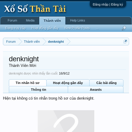
Đăng nhập | Đăng ký
Forum
Media
Help Links
Thành viên
Đang truy cập
Hoạt động gần đây
New Profile Posts
...
Forum
Thành viên
denknight
denknight
Thành Viên Mới
denknight được nhìn thấy lần cuối:
16/9/12
Tin nhắn hồ sơ
Hoạt động gần đây
Các bài đăng
Thông tin
Awards
Hiện tại không có tin nhắn trong hồ sơ của denknight.