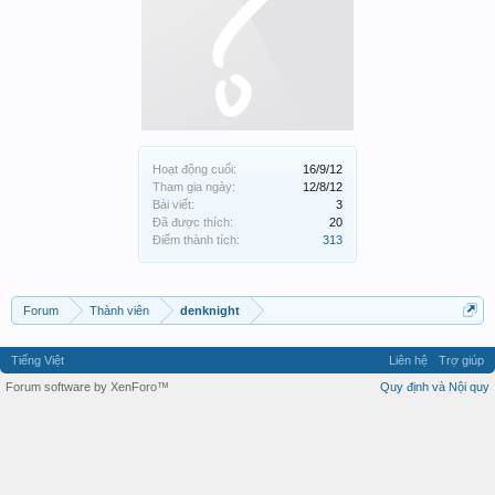
Hoạt động cuối:
16/9/12
Tham gia ngày:
12/8/12
Bài viết:
3
Đã được thích:
20
Điểm thành tích:
313
Forum
Thành viên
denknight
Tiếng Việt
Liên hệ
Trợ giúp
Forum software by XenForo™
Quy định và Nội quy