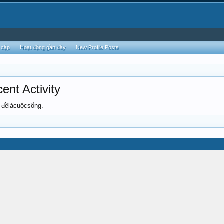
 cập
Hoạt động gần đây
New Profile Posts
ent Activity
à đềlàcuộcsống.