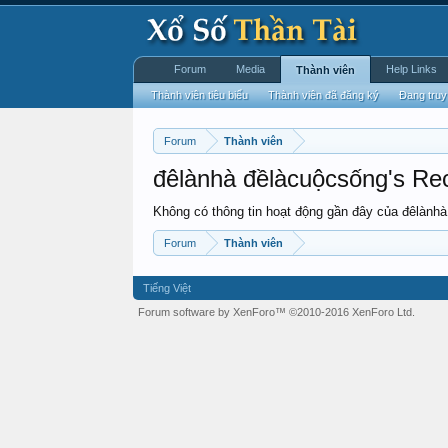
Forum
Media
Help Links
Thành viên
Thành viên tiêu biểu
Thành viên đã đăng ký
Đang truy
Forum
Thành viên
đêlànhà đềlàcuộcsống's Rec
Không có thông tin hoạt động gần đây của đêlành
Forum
Thành viên
Tiếng Việt
Forum software by XenForo™
©2010-2016 XenForo Ltd.