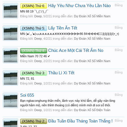
Hãy Yêu Như Chưa Yêu Lần Nào
Đăng
{XSMN} Thứ 6:
MN 68 19 ¯\_(ツ)_/¯
Đăng bởi:
Deep
,
5/2/21
trong diễn đàn:
Dự Đoán Xổ Số Miền Nam
Lấy Tiền Ăn Tết
Đăng
{XSMN} Thứ 5:
MN (●'◡'●)⨧⨧⩕⩕⩕⩕⩕⩕⩙⩙⩙⩙⩙⩙⫸⫸⫸⫸86 84⫷⫷⫷⫷⫶⫶⫶⫶⫶⫶⫶⨕⨕⨕⨕⨕⨕(•_•)
Đăng bởi:
Deep
,
4/2/21
trong diễn đàn:
Dự Đoán Xổ Số Miền Nam
Chúc Ace Một Cái Tết Ấm No
Đăng
{XSMN} Thứ 4:
Miền Nam 70 72 46 ✔
Đăng bởi:
Deep
,
2/2/21
trong diễn đàn:
Dự Đoán Xổ Số Miền Nam
Thầu Lì Xì Tết
Đăng
{XSMN} Thứ 3:
MN 72, 81
Đăng bởi:
Deep
,
1/2/21
trong diễn đàn:
Dự Đoán Xổ Số Miền Nam
Soi 655
Đăng
Bạn ngbaconghung thân mến, lãnh vực này khó lắm, dễ gây nản lòng
người hâm mộ, nên thỉnh thoảng (có điềm) mình mới đi soi số thôi.
Đăng bởi:
Deep
,
1/2/21
trong diễn đàn:
Dự Đoán Xổ Số Điện Toán
Đầu Tuần Đầu Tháng Toàn Thắng !
Đăng
{XSMN} Thứ 2:
3 đài: 12, 32