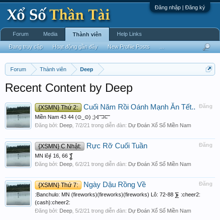
Đăng nhập | Đăng ký
Forum
Media
Help Links
Thành viên
Đang truy cập
Hoạt động gần đây
New Profile Posts
...
Forum
Thành viên
Deep
Recent Content by Deep
Cuối Năm Rồi Oánh Mạnh Ăn Tết..
Đăng
{XSMN} Thứ 2:
Miền Nam 43 44 (⊙_⊙) ;)⨞⫎⫍
Đăng bởi:
Deep
,
7/2/21
trong diễn đàn:
Dự Đoán Xổ Số Miền Nam
Rực Rỡ Cuối Tuần
Đăng
{XSMN} C Nhật:
MN lô⨙ 16, 66 ⨋
Đăng bởi:
Deep
,
6/2/21
trong diễn đàn:
Dự Đoán Xổ Số Miền Nam
Ngày Dậu Rồng Về
Đăng
{XSMN} Thứ 7:
:Banchulo: MN (fireworks)(fireworks)(fireworks) Lô: 72-88 ⨊ :cheer2:
(cash):cheer2:
Đăng bởi:
Deep
,
5/2/21
trong diễn đàn:
Dự Đoán Xổ Số Miền Nam