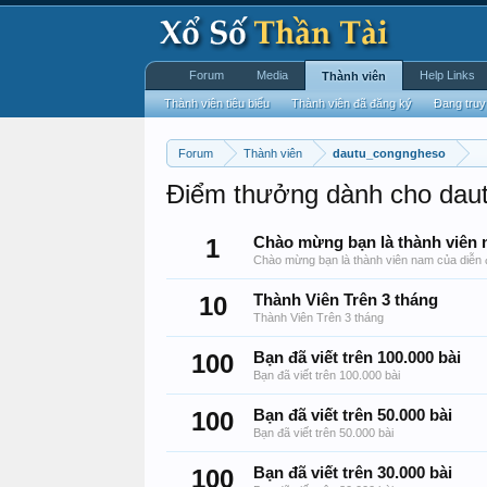
Forum
Media
Help Links
Thành viên
Thành viên tiêu biểu
Thành viên đã đăng ký
Đang truy
Forum
Thành viên
dautu_congngheso
Điểm thưởng dành cho dau
1
Chào mừng bạn là thành viên 
Chào mừng bạn là thành viên nam của diễn
10
Thành Viên Trên 3 tháng
Thành Viên Trên 3 tháng
100
Bạn đã viết trên 100.000 bài
Bạn đã viết trên 100.000 bài
100
Bạn đã viết trên 50.000 bài
Bạn đã viết trên 50.000 bài
100
Bạn đã viết trên 30.000 bài