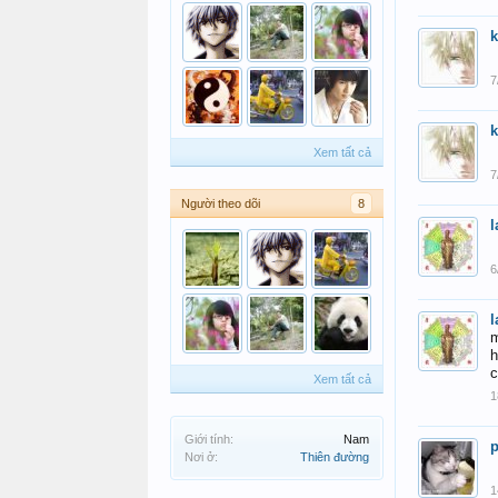
k
7
k
Xem tất cả
7
Người theo dõi
8
l
6
l
m
h
c
Xem tất cả
1
Giới tính:
Nam
p
Nơi ở:
Thiên đường
1