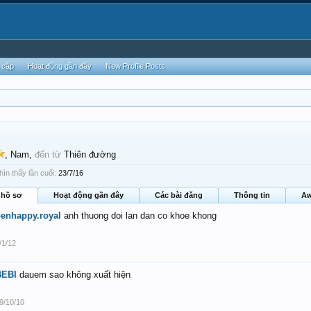
 cập
Hoạt động gần đây
New Profile Posts
, Nam,
đến từ
Thiên đường
n thấy lần cuối:
23/7/16
 hồ sơ
Hoạt động gần đây
Các bài đăng
Thông tin
Aw
enhappy.royal
anh thuong doi lan dan co khoe khong
/1/12
BEBI
dauem sao không xuất hiện
9/10/10