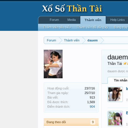
Forum
Media
Help Links
Thành viên
Thành viên tiêu biểu
Thành viên đã đăng ký
Đang truy
Forum
Thành viên
dauem
dauem
Thần Tài
dauem được nhì
Tin nhắn
Hoạt động cuối:
23/7/16
b
Tham gia ngày:
25/7/10
Bài viết:
913
7
Đã được thích:
1,569
Điểm thành tích:
904
Đang theo dõi
9
1