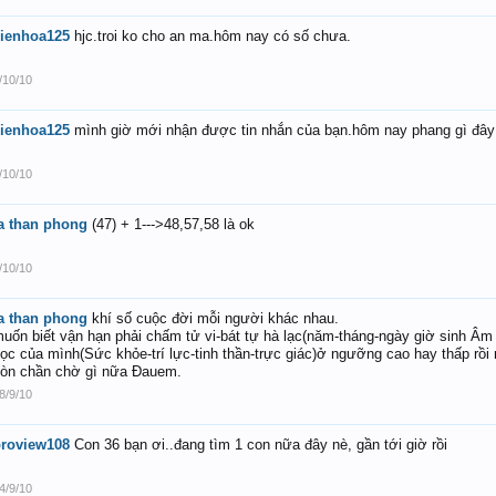
ienhoa125
hjc.troi ko cho an ma.hôm nay có số chưa.
/10/10
ienhoa125
mình giờ mới nhận được tin nhắn của bạn.hôm nay phang gì đây
/10/10
a than phong
(47) + 1--->48,57,58 là ok
/10/10
a than phong
khí số cuộc đời mỗi người khác nhau.
uốn biết vận hạn phải chấm tử vi-bát tự hà lạc(năm-tháng-ngày giờ sinh Âm l
ọc của mình(Sức khỏe-trí lực-tinh thần-trực giác)ở ngưỡng cao hay thấp rồi 
òn chần chờ gì nữa Đauem.
8/9/10
roview108
Con 36 bạn ơi..đang tìm 1 con nữa đây nè, gần tới giờ rồi
4/9/10