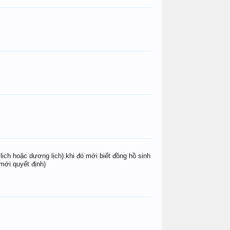
thiếu gia họ đàm
zakumi99
BEBI
Gold Dragon
tuanclv
lequantha
3nhay(^_^)
thiếu gia họ đàm
tuanclv
BEBI
zakumi99
be.hiury
ich hoặc dương lịch).khi đó mới biết đồng hồ sinh
mới quyết định)