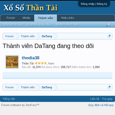
Đăng nhập | Đăng ký
Forum
Media
Help Links
Thành viên
Đang truy cập
Hoạt động gần đây
New Profile Posts
...
Forum
Thành viên
DaTang
Thành viên DaTang đang theo dõi
thodia38
Thần Tài
, Nam
Bài viết:
11,374
Đã được thích:
205,717
Điểm thành tích:
1,094
Forum
Thành viên
DaTang
Tiếng Việt
Liên hệ
Trợ giúp
Forum software by XenForo™
Quy định và Nội quy