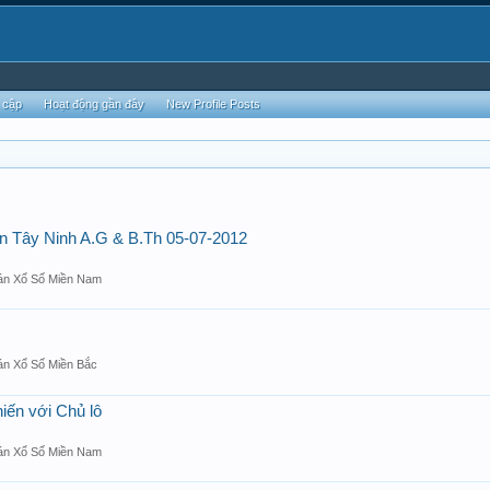
 cập
Hoạt động gần đây
New Profile Posts
n Tây Ninh A.G & B.Th 05-07-2012
n Xổ Số Miền Nam
n Xổ Số Miền Bắc
iến với Chủ lô
n Xổ Số Miền Nam