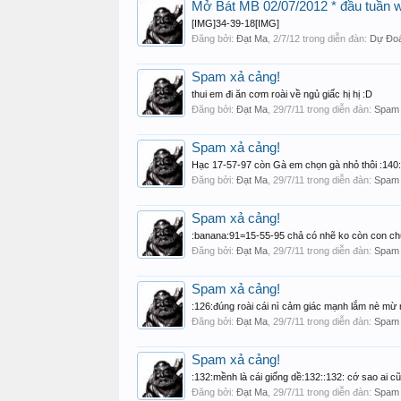
Mở Bát MB 02/07/2012 * đầu tuần 
[IMG]34-39-18[IMG]
Đăng bởi:
Đạt Ma
,
2/7/12
trong diễn đàn:
Dự Đoá
Spam xả cảng!
thui em đi ăn cơm roài về ngủ giấc hị hị :D
Đăng bởi:
Đạt Ma
,
29/7/11
trong diễn đàn:
Spam
Spam xả cảng!
Hạc 17-57-97 còn Gà em chọn gà nhỏ thôi :140:
Đăng bởi:
Đạt Ma
,
29/7/11
trong diễn đàn:
Spam
Spam xả cảng!
:banana:91=15-55-95 chả có nhẽ ko còn con ch
Đăng bởi:
Đạt Ma
,
29/7/11
trong diễn đàn:
Spam
Spam xả cảng!
:126:đúng roài cái nì cảm giác mạnh lắm nè mừ n
Đăng bởi:
Đạt Ma
,
29/7/11
trong diễn đàn:
Spam
Spam xả cảng!
:132:mềnh là cái giống dề:132::132: cớ sao ai cũn
Đăng bởi:
Đạt Ma
,
29/7/11
trong diễn đàn:
Spam