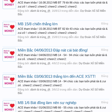
ACE tham khảo ! 16.08.2013 MB BT 79 lót 86 chúc các bạn luôn phát tài &
zui zẻ ! :cheer2::cheer2::cheer2::cheer2::cheer2:
Đăng bởi:
đánh là trúng_@
,
16/8/13
trong diễn đàn:
Dự Đoán Xổ Số Miền
Bắc
MB 15/8 chiến thắng lớn
Đăng
ACE tham khảo ! 15.08.2013 MB BT 82 lót 43 chúc các bạn luôn phát tài &
zui zẻ ! :cheer2::cheer2::cheer2::cheer2::cheer2:
Đăng bởi:
đánh là trúng_@
,
15/8/13
trong diễn đàn:
Dự Đoán Xổ Số Miền
Bắc
Miền Bắc 04/06/2013 Đập nát cái bát đồng!
Đăng
ACE tham khảo ! 04/06/2013 MB 14 - 54 - 94 chúc các bạn luôn phát tài &
zui zẻ. :cheer2::cheer2::cheer2::cheer2:
Đăng bởi:
đánh là trúng_@
,
4/6/13
trong diễn đàn:
Dự Đoán Xổ Số Miền
Bắc
Miền Bắc 03/06/3013 thắng lớn đến ACE XSTT!
Đăng
ACE tham khảo ! 03/06/2013 MB 14 - 94 chúc các bạn luôn phát tài & zui
zẻ. :cheer2::cheer2::cheer2::cheer2:
Đăng bởi:
đánh là trúng_@
,
3/6/13
trong diễn đàn:
Dự Đoán Xổ Số Miền
Bắc
MB 1/6 Bát đồng làm nên sự nghiệp
Đăng
ACE tham khảo ! 01/06/2013 MB 66 - 55 chúc các bạn luôn phát tài & zui
zẻ ! :cheer2::cheer2::cheer2::cheer2::cheer2::cheer2::cheer2: