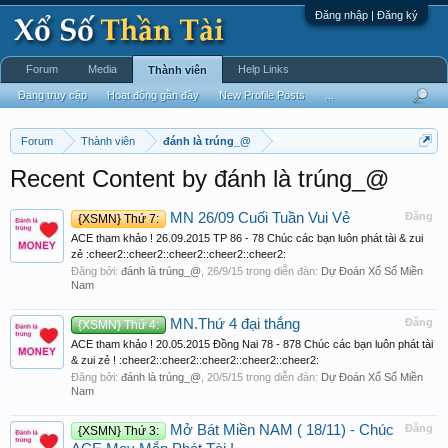
Đăng nhập | Đăng ký
Forum
Media
Help Links
Thành viên
Đang truy cập
Hoạt động gần đây
New Profile Posts
...
Forum
Thành viên
đánh là trúng_@
Recent Content by đánh là trúng_@
MN 26/09 Cuối Tuần Vui Vẻ
Đăng
{XSMN} Thứ 7:
ACE tham khảo ! 26.09.2015 TP 86 - 78 Chúc các bạn luôn phát tài & zui
zẻ :cheer2::cheer2::cheer2::cheer2::cheer2:
Đăng bởi:
đánh là trúng_@
,
26/9/15
trong diễn đàn:
Dự Đoán Xổ Số Miền
Nam
MN.Thứ 4 đại thắng
Đăng
{XSMN} Thứ 4:
ACE tham khảo ! 20.05.2015 Đồng Nai 78 - 878 Chúc các bạn luôn phát tài
& zui zẻ ! :cheer2::cheer2::cheer2::cheer2::cheer2:
Đăng bởi:
đánh là trúng_@
,
20/5/15
trong diễn đàn:
Dự Đoán Xổ Số Miền
Nam
Mở Bát Miền NAM ( 18/11) - Chúc
Đăng
{XSMN} Thứ 3: