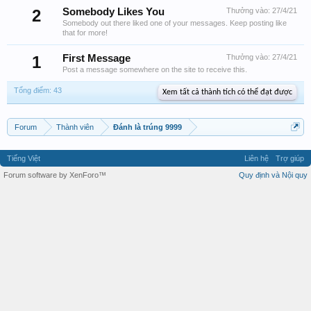
2
Somebody Likes You
Thưởng vào:
27/4/21
Somebody out there liked one of your messages. Keep posting like
that for more!
1
First Message
Thưởng vào:
27/4/21
Post a message somewhere on the site to receive this.
Tổng điểm: 43
Xem tất cả thành tích có thể đạt được
Forum
Thành viên
Đánh là trúng 9999
Tiếng Việt
Liên hệ
Trợ giúp
Forum software by XenForo™
Quy định và Nội quy