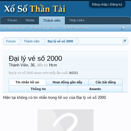
Đăng nhập | Đăng ký
Forum
Media
Help Links
Thành viên
Đang truy cập
Hoạt động gần đây
New Profile Posts
...
Forum
Thành viên
Đại lý vé số 2000
Đại lý vé số 2000
Thành Viên
, 36,
đến từ
Hcm
Đại lý vé số 2000 được nhìn thấy lần cuối:
8/2/21
Tin nhắn hồ sơ
Hoạt động gần đây
Các bài đăng
Thông tin
Awards
Hiện tại không có tin nhắn trong hồ sơ của Đại lý vé số 2000.