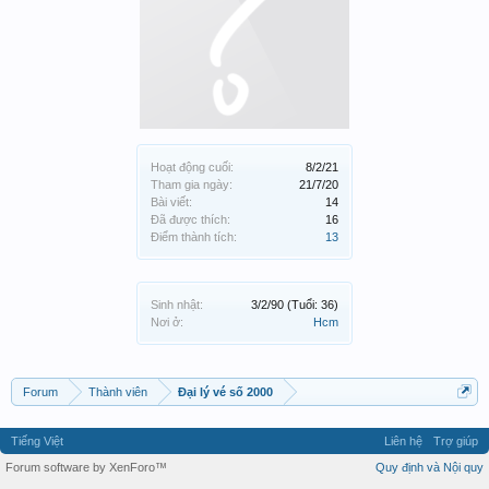
Hoạt động cuối:
8/2/21
Tham gia ngày:
21/7/20
Bài viết:
14
Đã được thích:
16
Điểm thành tích:
13
Sinh nhật:
3/2/90
(Tuổi: 36)
Nơi ở:
Hcm
Forum
Thành viên
Đại lý vé số 2000
Tiếng Việt
Liên hệ
Trợ giúp
Forum software by XenForo™
Quy định và Nội quy