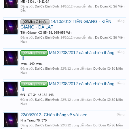
MB 41 Đá : 41-11-14
Đăng bởi:
Đại Ca Bình Định
,
14/10/12
trong diễn đàn:
Dự Đoán Xổ Số Miền
Bắc
14/10/2012 TIỀN GIANG - KIÊN
Đăng
{XSMN} C Nhật:
GIANG - ĐÀ LẠT
Tiền Giang- KG 85- 58. 985-958 Win.
Đăng bởi:
Đại Ca Bình Định
,
14/10/12
trong diễn đàn:
Dự Đoán Xổ Số Miền
Nam
MN 22/08/2012 cả nhà chiến thắng
Đăng
{XSMN} Thứ 4:
!!!
:wins::140::wins:
Đăng bởi:
Đại Ca Bình Định
,
22/8/12
trong diễn đàn:
Dự Đoán Xổ Số Miền
Nam
MN 22/08/2012 cả nhà chiến thắng
Đăng
{XSMN} Thứ 4:
!!!
ĐN - CT 34-43 134-143
Đăng bởi:
Đại Ca Bình Định
,
22/8/12
trong diễn đàn:
Dự Đoán Xổ Số Miền
Nam
22/08/2012- Chiến thắng về với ace
Đăng
Nha Trang 70. 370
Đăng bởi:
Đại Ca Bình Định
,
22/8/12
trong diễn đàn:
Dự Đoán Xổ Số Miền