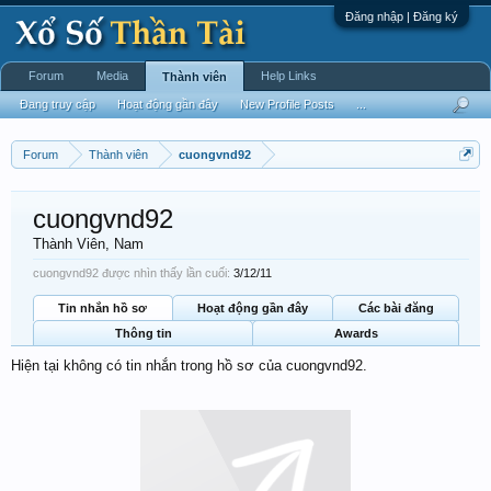
Đăng nhập | Đăng ký
Forum
Media
Help Links
Thành viên
Đang truy cập
Hoạt động gần đây
New Profile Posts
...
Forum
Thành viên
cuongvnd92
cuongvnd92
Thành Viên
, Nam
cuongvnd92 được nhìn thấy lần cuối:
3/12/11
Tin nhắn hồ sơ
Hoạt động gần đây
Các bài đăng
Thông tin
Awards
Hiện tại không có tin nhắn trong hồ sơ của cuongvnd92.